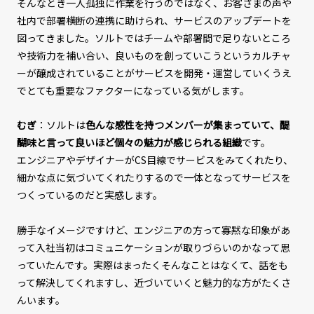
そんなとき一人孤独に作業を行うのではなく、お客さまの声や
社内で部署横断の連携に助けられ、サービスのアップデートを
図ってきました。ソルトではチームや部署間で足りないところ
や技術力を補い合い、良いものを創っていこうというカルチャ
ーが醸成されていることがサービスを開発・運営していくうえ
でとても重要なファクターになっている気がします。
むぎ
：ソルトは
色んな感性を持つメンバーが集まっていて、醍
醐味と言って良いほど個々の魅力が感じられる組織
です。
エンジニアやデザイナーがCS目線でサービスをみてくれたり、
細かな点に気づいてくれたりするので一体となってサービスを
つくっているのだと実感します。
勝手なイメージですけど、エンジニアの方って寡黙な印象があ
って入社当初はコミュニケーションが取りづらいのかなって思
っていたんです。実際はまったくそんなことはなくて、話をも
って解決してくれますし、近づいていくと魅力的な方がたくさ
んいます。