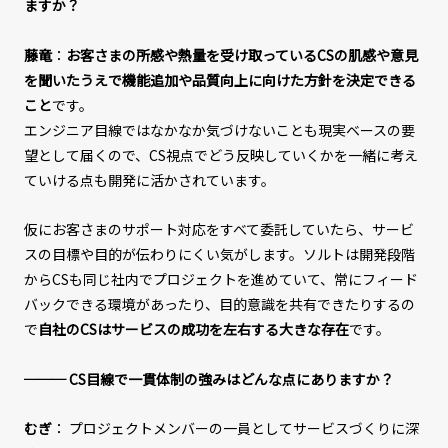
ますか？
藤竜
：
お客さまの所感や熱量を受け取っているCSの肌感や意見
を聞いたうえで機能追加や品質向上に向けた方針を決定できる
こと
です。
エンジニア目線ではなかなか気づけないことも現実ベースの要
望として届くので、CS視点でどう反映していくかを一緒に考え
ていける点も開発に活かされています。
仮にお客さまのサポート対応をすべて委託していたら、サービ
スの目標や目的が伝わりにくい気がします。ソルトは開発段階
からCSも同じ社内でプロジェクトを進めていて、常にフィード
バックできる環境があったり、目的意識を共有できたりするの
で
自社のCSはサービスの成功を左右する大きな存在
です。
─── CS目線で一貫体制の強みはどんな点にありますか？
むぎ
： プロジェクトメンバーの一員としてサービスづくりに深