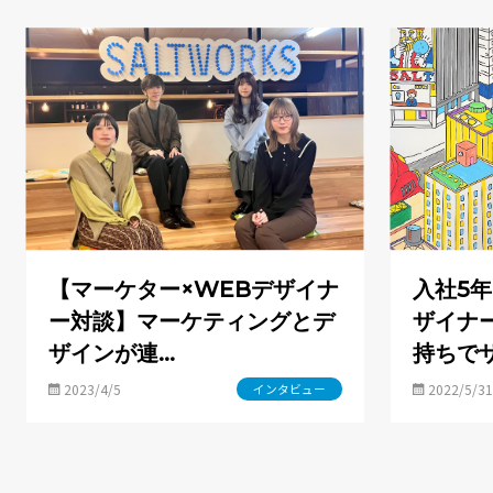
【マーケター×WEBデザイナ
入社5
ー対談】マーケティングとデ
ザイナ
ザインが連…
持ちで
2023/4/5
2022/5/31
インタビュー