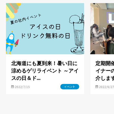
北海道にも夏到来！暑い日に
定期開
涼めるゲリライベント ～アイ
イナー
スの日＆ド…
介しま
2022/7/15
2022/6/27
イベント