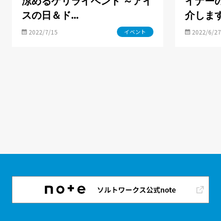
涼めるゲリライベント ～アイ
イナー
スの日＆ド…
介しま
2022/7/15
2022/6/27
イベント