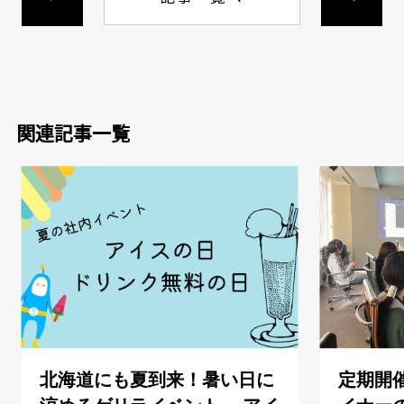
関連記事一覧
北海道にも夏到来！暑い日に
定期開