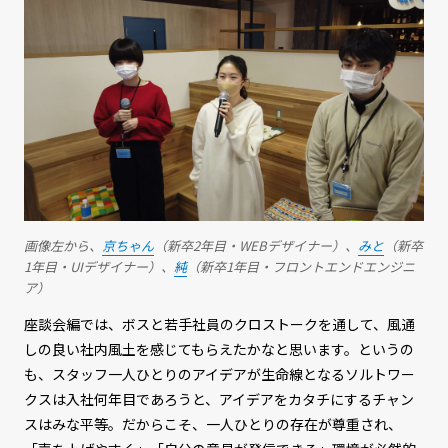
画像左から、
京ちゃん
（新卒2年目・WEBデザイナー）、
みと
（新卒
1年目・UIデザイナー）、
純
（新卒1年目・フロントエンドエンジニ
ア）
座談会編では、ボスと若手社員のクロストークを通して、風通
しの良い社内風土を感じてもらえたかなと思います。というの
も、スタッフ一人ひとりのアイデアが生命線となるソルトワー
クスは入社何年目であろうと、アイデアをカタチにするチャン
スはみな平等。だからこそ、一人ひとりの存在が尊重され、