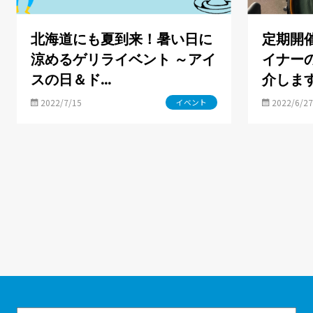
北海道にも夏到来！暑い日に
定期開
涼めるゲリライベント ～アイ
イナー
スの日＆ド…
介しま
2022/7/15
2022/6/27
イベント