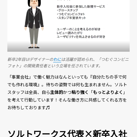
新卒2年目UIデザイナーの
わに
は活躍が認められ、「つむぐコンビニ
フォト」の開発責任者という立場を任されています。
「事業会社」で働く魅力はなんといっても『自分たちの手で何
でも作れる環境』。待ちの姿勢では何も生まれません。ソルト
スタッフは全員、自ら
主体的
かつ
粘り強く
「
もっとよりよく
」
を考えて行動しています！そんな働き方に共感してくれる方を
お待ちしております♬
ソルトワークス代表×新卒入社