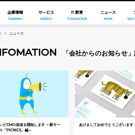
企業情報
サービス
IT 教育
ニュース
COMPNAY
SERVICE
IT EDUCATION
NEWS
SALT
P
>
ニュース
NFOMATION
「会社からのお知らせ」
レビCMの放送を開始します ～新サー
あけましておめでとうございます
ス「PICNICS」編～