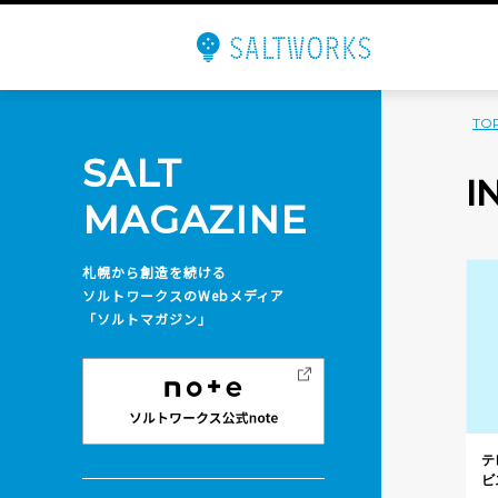
TO
SALT
I
MAGAZINE
札幌から創造を続ける
ソルトワークスのWebメディア
「ソルトマガジン」
テ
ビ